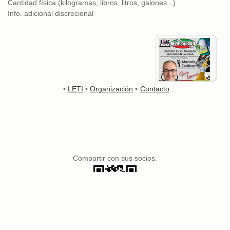
Cantidad física (kilogramas, libros, litros, galones...)
Info. adicional discrecional
•
LETI
•
Organización
•
Contacto
Compartir con sus socios.
© 2026 Latino Educational Training Institute
Web tools by
Clark Internet
© 1996 - 2026