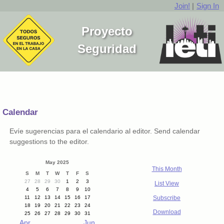
Join!
|
Sign In
Proyecto
Seguridad
Calendar
Evíe sugerencias para el calendario al editor. Send calendar
suggestions to the editor.
May 2025
This Month
S
M
T
W
T
F
S
27
28
29
30
1
2
3
List View
4
5
6
7
8
9
10
Subscribe
11
12
13
14
15
16
17
18
19
20
21
22
23
24
Download
25
26
27
28
29
30
31
Apr
Jun