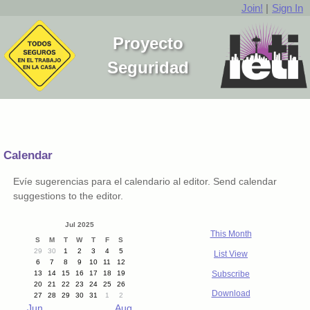
Join!
|
Sign In
Proyecto
Seguridad
Calendar
Evíe sugerencias para el calendario al editor. Send calendar
suggestions to the editor.
Jul 2025
This Month
S
M
T
W
T
F
S
29
30
1
2
3
4
5
List View
6
7
8
9
10
11
12
Subscribe
13
14
15
16
17
18
19
20
21
22
23
24
25
26
Download
27
28
29
30
31
1
2
Jun
Aug