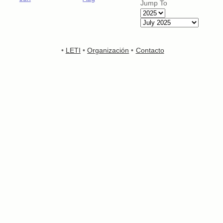
Jump To
•
LETI
•
Organización
•
Contacto