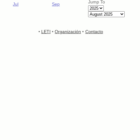
Jump To
Jul
Sep
•
LETI
•
Organización
•
Contacto