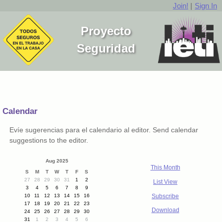
Join!
|
Sign In
Proyecto
Seguridad
Calendar
Evíe sugerencias para el calendario al editor. Send calendar
suggestions to the editor.
Aug 2025
This Month
S
M
T
W
T
F
S
27
28
29
30
31
1
2
List View
3
4
5
6
7
8
9
Subscribe
10
11
12
13
14
15
16
17
18
19
20
21
22
23
Download
24
25
26
27
28
29
30
31
1
2
3
4
5
6