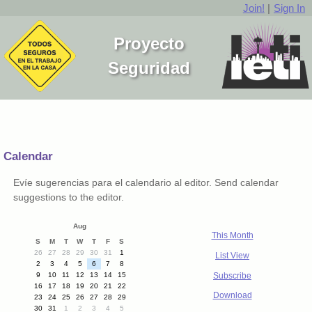
Join!
|
Sign In
Proyecto
Seguridad
Calendar
Evíe sugerencias para el calendario al editor. Send calendar
suggestions to the editor.
Aug
This Month
S
M
T
W
T
F
S
26
27
28
29
30
31
1
List View
2
3
4
5
6
7
8
Subscribe
9
10
11
12
13
14
15
16
17
18
19
20
21
22
Download
23
24
25
26
27
28
29
30
31
1
2
3
4
5