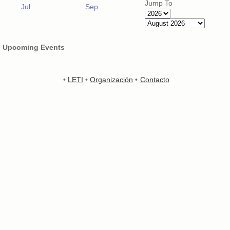
Jump To
Jul
Sep
Upcoming Events
•
LETI
•
Organización
•
Contacto