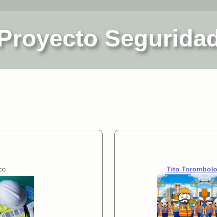
Proyecto Segurida
co
Tito Torombol